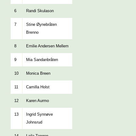
6
Randi Skulason
7
Stine Øynebråten
Brenno
8
Emilie Andersen Mellem
9
Mia Sandanbråten
10
Monica Breen
11
Camilla Holst
12
Karen Aurmo
13
Ingrid Synnøve
Johnsrud
14
Laila Tangen