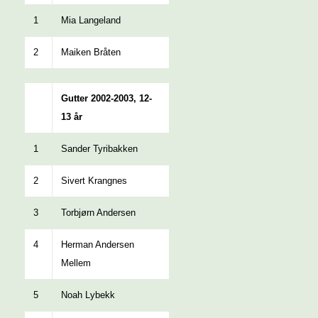
1
Mia Langeland
2
Maiken Bråten
Gutter 2002-2003, 12-
13 år
1
Sander Tyribakken
2
Sivert Krangnes
3
Torbjørn Andersen
4
Herman Andersen
Mellem
5
Noah Lybekk