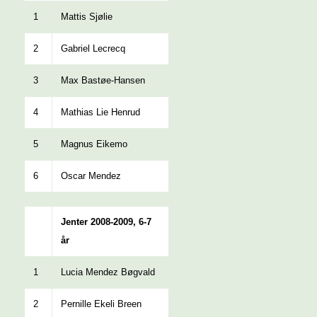
1
Mattis Sjølie
2
Gabriel Lecrecq
3
Max Bastøe-Hansen
4
Mathias Lie Henrud
5
Magnus Eikemo
6
Oscar Mendez
Jenter 2008-2009, 6-7
år
1
Lucia Mendez Bøgvald
2
Pernille Ekeli Breen