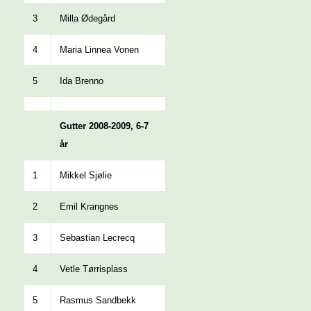
3
Milla Ødegård
4
Maria Linnea Vonen
5
Ida Brenno
Gutter 2008-2009, 6-7
år
1
Mikkel Sjølie
2
Emil Krangnes
3
Sebastian Lecrecq
4
Vetle Tørrisplass
5
Rasmus Sandbekk