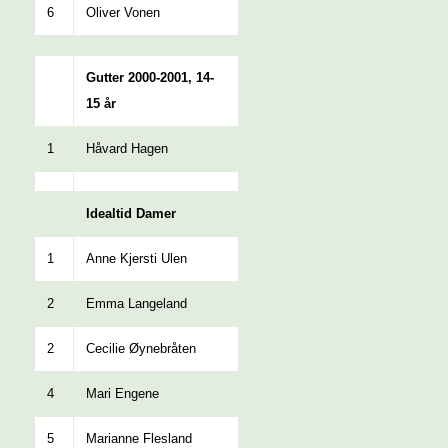
6
Oliver Vonen
Gutter 2000-2001, 14-
15 år
1
Håvard Hagen
Idealtid Damer
1
Anne Kjersti Ulen
2
Emma Langeland
2
Cecilie Øynebråten
4
Mari Engene
5
Marianne Flesland