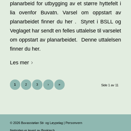
planarbeid for utbygging av et større hyttefelt i
lia ovenfor Buvatn. Varsel om oppstart av
planarbeidet finner du her . Styret i BSLL og
Veglaget har sendt en felles uttalelse til varselet
om oppstart av planarbeidet. Denne uttalelsen
finner du her.
Les mer
1
2
3
›
»
Side 1 av 11
©
2026
Buvasstølan Sti- og Løypelag |
Personvern
Nettsiden er levert av
Booktech
.